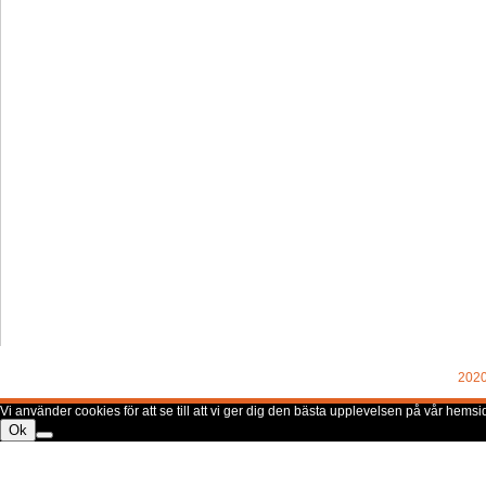
2020
Vi använder cookies för att se till att vi ger dig den bästa upplevelsen på vår hem
Ok