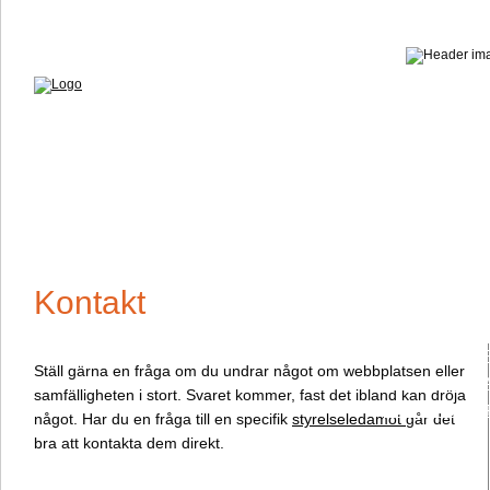
HEM
FÖR BOENDE
DOKUMENT
FACEBOOK
NYHETSBREV
STYRELSEN
PERSONUPPGI
ROLLER OCH 
Kontakt
KVARTERSGÅ
POOLERNA A
HUSHÅLLSAVF
Ställ gärna en fråga om du undrar något om webbplatsen eller
TIDNINGSINS
samfälligheten i stort. Svaret kommer, fast det ibland kan dröja
FASADFÄRGE
något. Har du en fråga till en specifik
styrelseledamot
går det
LÄNKAR
bra att kontakta dem direkt.
BILDER