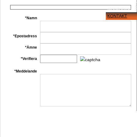
BO I VISINGE
MÄKLARINFO
KONTAKT
*Namn
*Epostadress
*Ämne
*Verifiera
*Meddelande